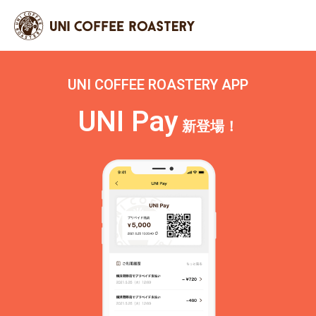
UNI COFFEE ROASTERY APP
UNI Pay
新登場！